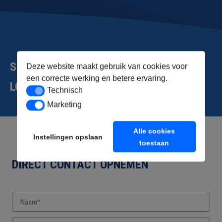
SPOEDSERVICE 24/7
Deze website maakt gebruik van cookies voor
een correcte werking en betere ervaring.
LOODGIETER AMSTERDAM
Technisch
Technisch
Marketing
Marketing
Alle cookies
Instellingen opslaan
toestaan
DIRECT CONTACT OPNEMEN