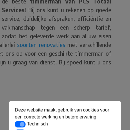
de beste
timmerman van PCS Totaal
Services
! Bij ons kunt u rekenen op goede
service, duidelijke afspraken, efficiëntie en
vakmanschap tegen een scherp tarief,
zodat het geleverde werk aan al uw eisen
allerlei
soorten renovaties
met verschillende
et ons op voor een geschikte timmerman of
 zijn u graag van dienst! Bij spoed kunt u ons
Deze website maakt gebruik van cookies voor
een correcte werking en betere ervaring.
Technisch
Technisch