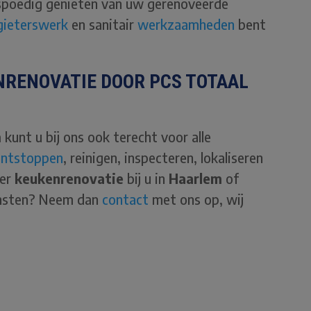
u spoedig genieten van uw gerenoveerde
gieterswerk
en sanitair
werkzaamheden
bent
NRENOVATIE DOOR PCS TOTAAL
m
kunt u bij ons ook terecht voor alle
ontstoppen
, reinigen, inspecteren, lokaliseren
ver
keukenrenovatie
bij u in
Haarlem
of
ensten? Neem dan
contact
met ons op, wij