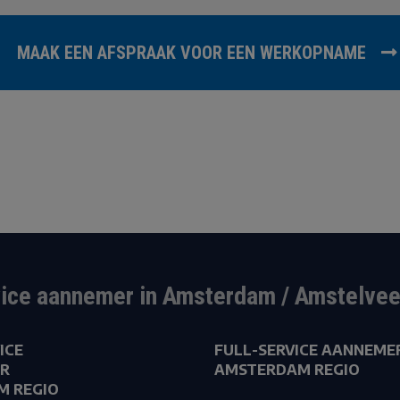
MAAK EEN AFSPRAAK VOOR EEN WERKOPNAME
vice aannemer in Amsterdam / Amstelvee
ICE
FULL-SERVICE AANNEME
R
AMSTERDAM REGIO
M REGIO