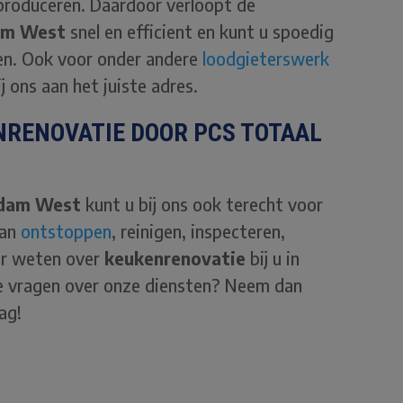
produceren. Daardoor verloopt de
am West
snel en efficient en kunt u spoedig
en. Ook voor onder andere
loodgieterswerk
j ons aan het juiste adres.
NRENOVATIE DOOR PCS TOTAAL
dam West
kunt u bij ons ook terecht voor
van
ontstoppen
, reinigen, inspecteren,
er weten over
keukenrenovatie
bij u in
e vragen over onze diensten? Neem dan
aag!