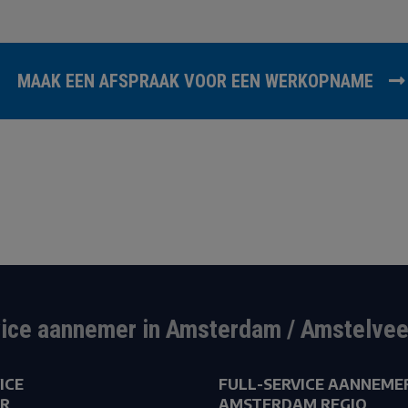
MAAK EEN AFSPRAAK VOOR EEN WERKOPNAME
vice aannemer in Amsterdam / Amstelvee
ICE
FULL-SERVICE AANNEME
R
AMSTERDAM REGIO