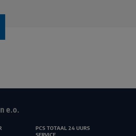
n e.o.
R
PCS TOTAAL 24 UURS
SERVICE