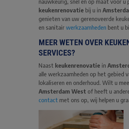
nauwkeurig, snel en op maat voor u 
keukenrenovatie
bij u in
Amsterd
genieten van uw gerenoveerde keuk
en sanitair
werkzaamheden
bent u bi
MEER WETEN OVER KEUKE
SERVICES?
Naast
keukenrenovatie
in
Amster
alle werkzaamheden op het gebied 
lokaliseren en onderhoud. Wilt u me
Amsterdam West
of heeft u ander
contact
met ons op, wij helpen u gr