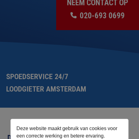
NEEM CONTACT OP
020-693 0699
SPOEDSERVICE 24/7
LOODGIETER AMSTERDAM
Deze website maakt gebruik van cookies voor
een correcte werking en betere ervaring.
DIRECT CONTACT OPNEMEN