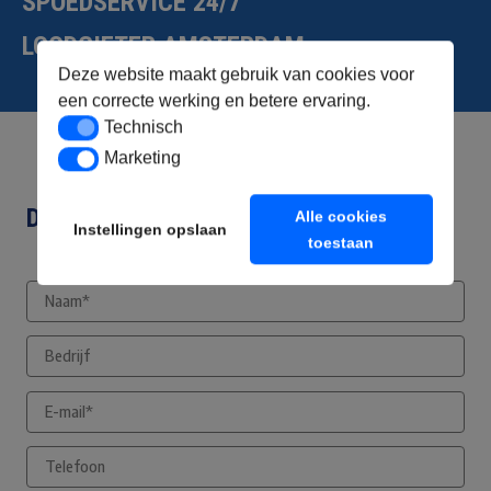
SPOEDSERVICE 24/7
LOODGIETER AMSTERDAM
Deze website maakt gebruik van cookies voor
een correcte werking en betere ervaring.
Technisch
Technisch
Marketing
Marketing
DIRECT CONTACT OPNEMEN
Alle cookies
Instellingen opslaan
toestaan