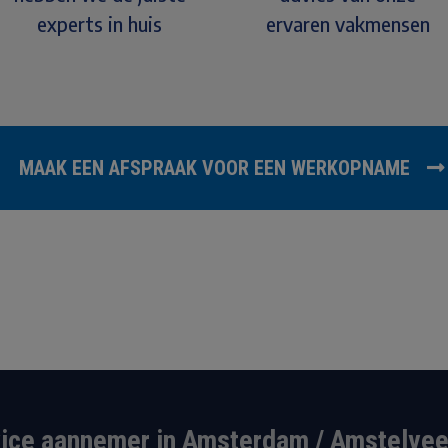
experts in huis
ervaren vakmensen
MAAK EEN AFSPRAAK VOOR EEN WERKOPNAME
vice aannemer in Amsterdam / Amstelvee