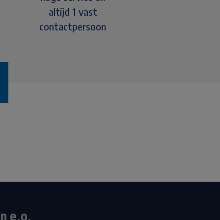
altijd 1 vast
contactpersoon
n e.o.