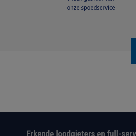
onze spoedservice
Erkende loodgieters en full-ser