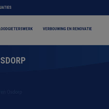
TUATIES
LOODGIETERSWERK
VERBOUWING EN RENOVATIE
OSDORP
ren Osdorp