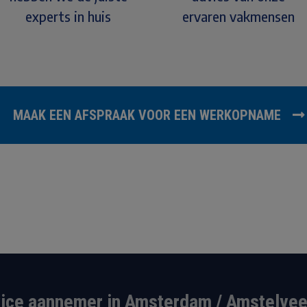
experts in huis
ervaren vakmensen
MAAK EEN AFSPRAAK VOOR EEN WERKOPNAME
vice aannemer in Amsterdam / Amstelvee