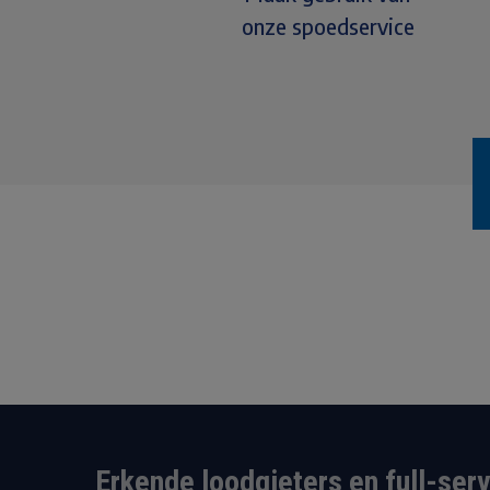
onze spoedservice
Erkende loodgieters en full-ser