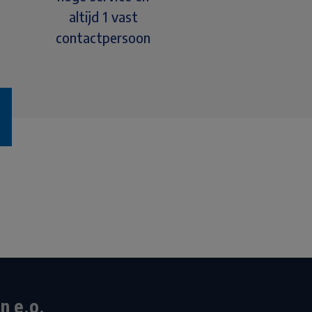
altijd 1 vast
contactpersoon
n e.o.