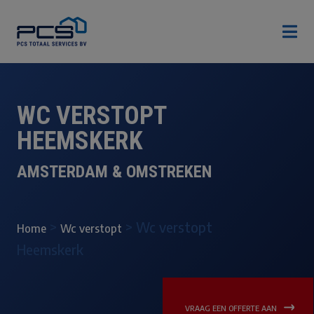

WC VERSTOPT
HEEMSKERK
AMSTERDAM & OMSTREKEN
>
>
Wc verstopt
Home
Wc verstopt
Heemskerk
VRAAG EEN OFFERTE AAN