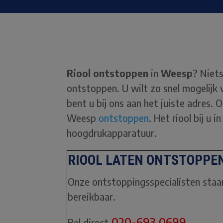
Riool ontstoppen
in
Weesp
? Niets
ontstoppen. U wilt zo snel mogelijk
bent u bij ons aan het juiste adres. O
Weesp
ontstoppen
. Het riool bij u
hoogdrukapparatuur.
RIOOL LATEN ONTSTOPPEN
Onze ontstoppingsspecialisten staan 
bereikbaar.
020-693 0699
Bel direct