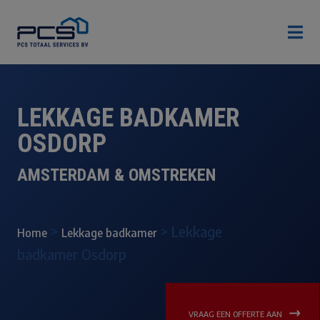

LEKKAGE BADKAMER
OSDORP
AMSTERDAM & OMSTREKEN
>
>
Lekkage
Home
Lekkage badkamer
badkamer Osdorp
VRAAG EEN OFFERTE AAN