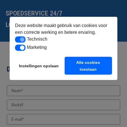
SPOEDSERVICE 24/7
LOODGIETER AMSTERDAM
Deze website maakt gebruik van cookies voor
een correcte werking en betere ervaring.
Technisch
Technisch
Marketing
Marketing
Alle cookies
Instellingen opslaan
DIRECT CONTACT OPNEMEN
toestaan